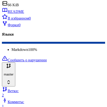
66 KiB
README
В избранном
0
Форки
0
Языки
Markdown
100
%
Сообщить о нарушении
master
Ветки:
2
Коммиты:
1