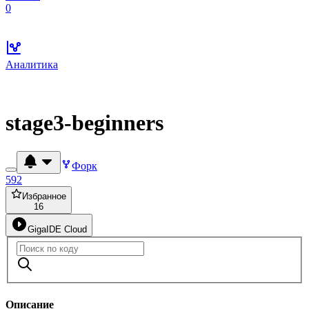
0
Аналитика
stage3-beginners
Форк
592
Избранное
16
GigaIDE Cloud
Описание