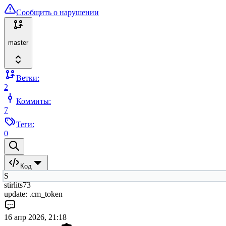
Сообщить о нарушении
master
Ветки:
2
Коммиты:
7
Теги:
0
Код
S
stirlits73
update: .cm_token
16 апр 2026, 21:18