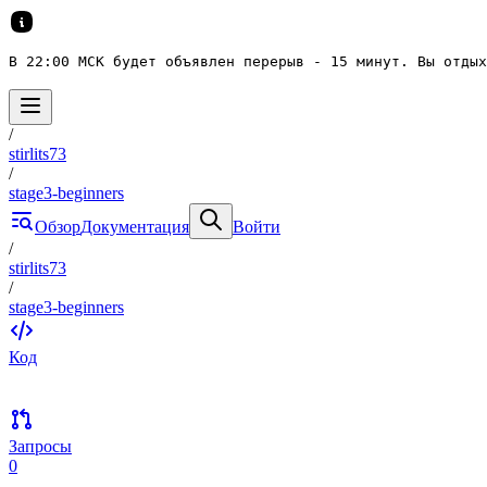
В 22:00 МСК будет объявлен перерыв - 15 минут. Вы отдых
/
stirlits73
/
stage3-beginners
Обзор
Документация
Войти
/
stirlits73
/
stage3-beginners
Код
Запросы
0