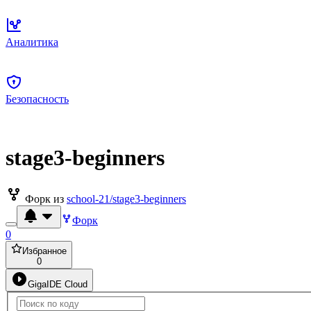
Аналитика
Безопасность
stage3-beginners
Форк из
school-21/stage3-beginners
Форк
0
Избранное
0
GigaIDE Cloud