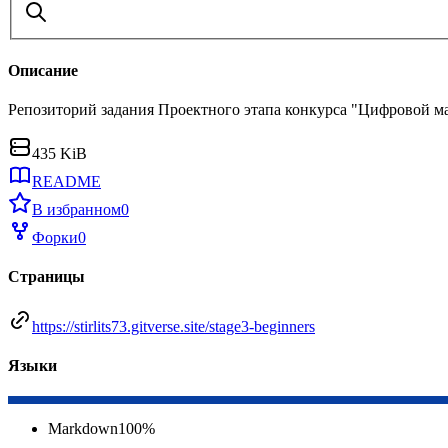
Описание
Репозиторий задания Проектного этапа конкурса "Цифровой м
435 KiB
README
В избранном
0
Форки
0
Страницы
https://stirlits73.gitverse.site/stage3-beginners
Языки
Markdown
100
%