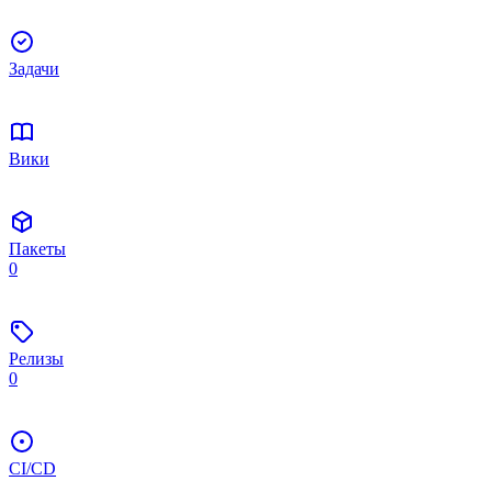
Задачи
Вики
Пакеты
0
Релизы
0
CI/CD