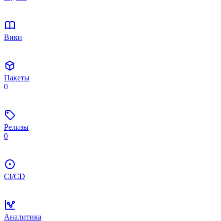
Вики
Пакеты
0
Релизы
0
CI/CD
Аналитика