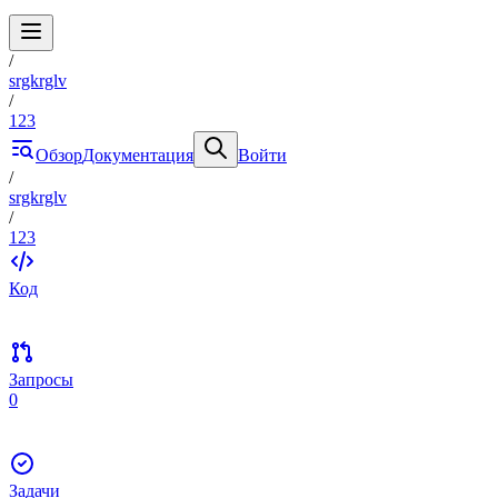
/
srgkrglv
/
123
Обзор
Документация
Войти
/
srgkrglv
/
123
Код
Запросы
0
Задачи