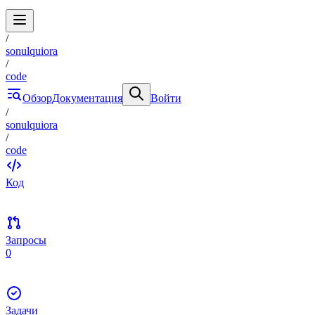
/
sonulquiora
/
code
Обзор
Документация
Войти
/
sonulquiora
/
code
Код
Запросы
0
Задачи