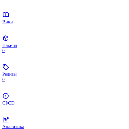
Вики
Пакеты
0
Релизы
0
CI/CD
Аналитика