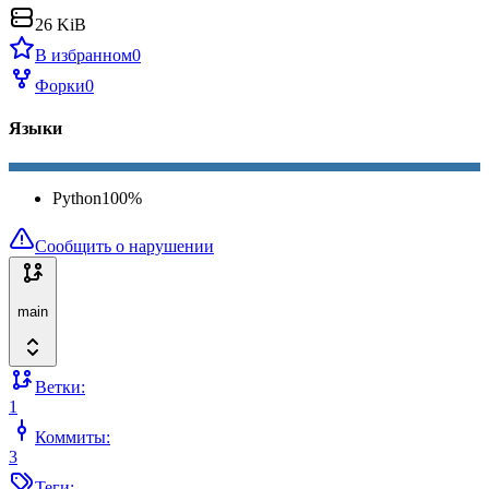
26 KiB
В избранном
0
Форки
0
Языки
Python
100
%
Сообщить о нарушении
main
Ветки:
1
Коммиты:
3
Теги: