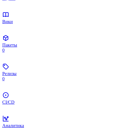
Вики
Пакеты
0
Релизы
0
CI/CD
Аналитика