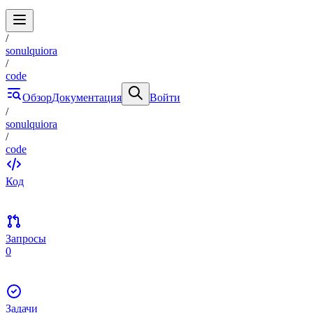
/
sonulquiora
/
code
Обзор
Документация
Войти
/
sonulquiora
/
code
Код
Запросы
0
Задачи