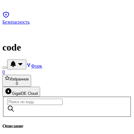
Безопасность
code
Форк
0
Избранное
0
GigaIDE Cloud
Описание