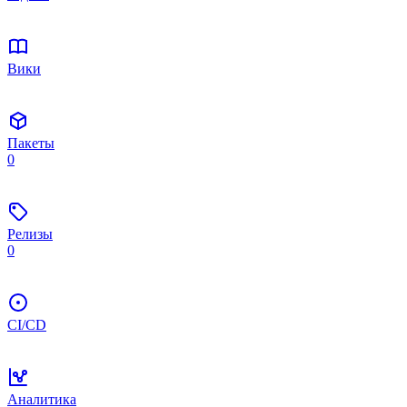
Вики
Пакеты
0
Релизы
0
CI/CD
Аналитика