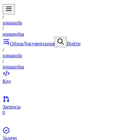
/
sonaasofa
/
sonaasofaa
Обзор
Документация
Войти
/
sonaasofa
/
sonaasofaa
Код
Запросы
0
Задачи