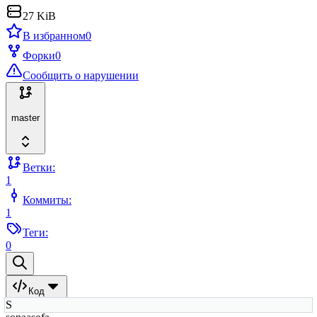
27 KiB
В избранном
0
Форки
0
Сообщить о нарушении
master
Ветки:
1
Коммиты:
1
Теги:
0
Код
S