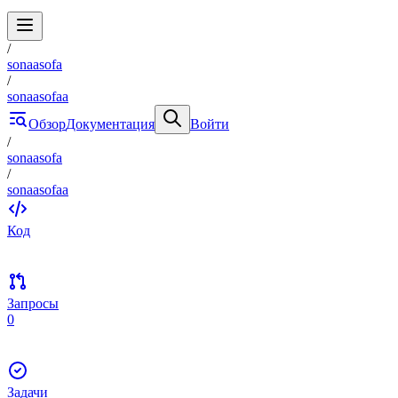
/
sonaasofa
/
sonaasofaa
Обзор
Документация
Войти
/
sonaasofa
/
sonaasofaa
Код
Запросы
0
Задачи