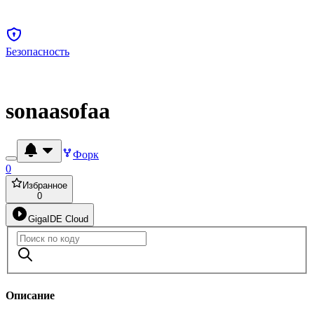
Безопасность
sonaasofaa
Форк
0
Избранное
0
GigaIDE Cloud
Описание