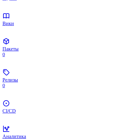
Вики
Пакеты
0
Релизы
0
CI/CD
Аналитика