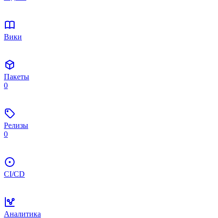
Вики
Пакеты
0
Релизы
0
CI/CD
Аналитика