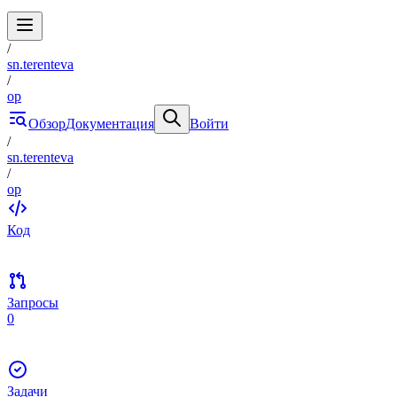
/
sn.terenteva
/
op
Обзор
Документация
Войти
/
sn.terenteva
/
op
Код
Запросы
0
Задачи