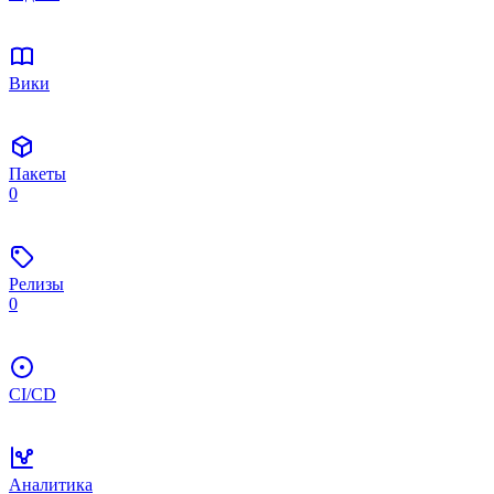
Вики
Пакеты
0
Релизы
0
CI/CD
Аналитика