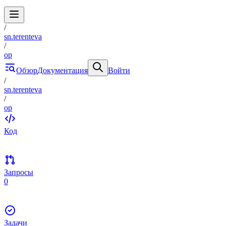
/
sn.terenteva
/
op
Обзор
Документация
Войти
/
sn.terenteva
/
op
Код
Запросы
0
Задачи