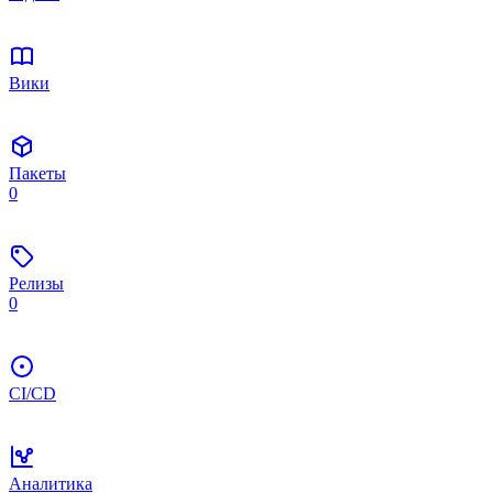
Вики
Пакеты
0
Релизы
0
CI/CD
Аналитика