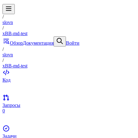
/
slovn
/
xBB-md-test
Обзор
Документация
Войти
/
slovn
/
xBB-md-test
Код
Запросы
0
Задачи