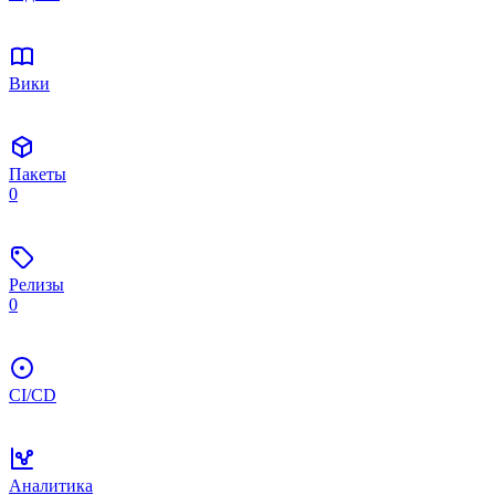
Вики
Пакеты
0
Релизы
0
CI/CD
Аналитика