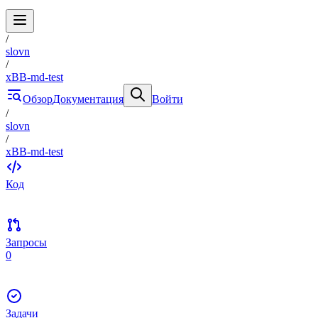
/
slovn
/
xBB-md-test
Обзор
Документация
Войти
/
slovn
/
xBB-md-test
Код
Запросы
0
Задачи