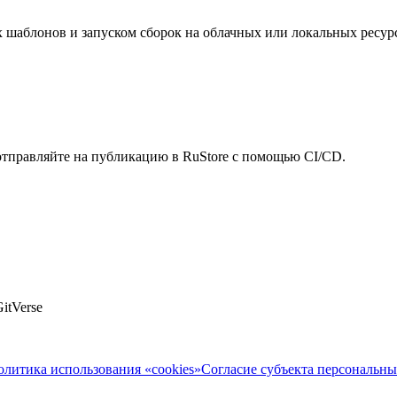
 шаблонов и запуском сборок на облачных или локальных ресурс
 отправляйте на публикацию в RuStore с помощью CI/CD.
itVerse
олитика использования «cookies»
Согласие субъекта персональн