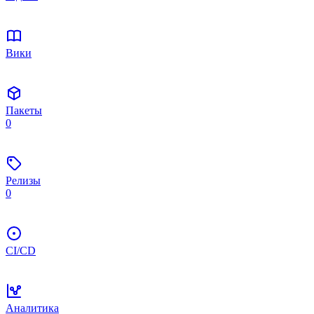
Вики
Пакеты
0
Релизы
0
CI/CD
Аналитика