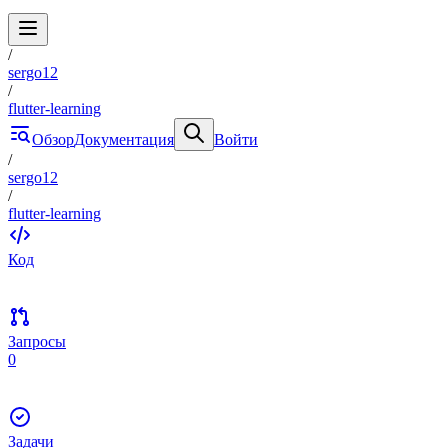
/
sergo12
/
flutter-learning
Обзор
Документация
Войти
/
sergo12
/
flutter-learning
Код
Запросы
0
Задачи