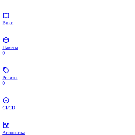
Вики
Пакеты
0
Релизы
0
CI/CD
Аналитика