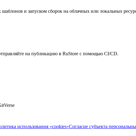
 шаблонов и запуском сборок на облачных или локальных ресурс
 отправляйте на публикацию в RuStore с помощью CI/CD.
itVerse
олитика использования «cookies»
Согласие субъекта персональн