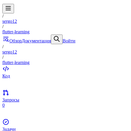
/
sergo12
/
flutter-learning
Обзор
Документация
Войти
/
sergo12
/
flutter-learning
Код
Запросы
0
Задачи