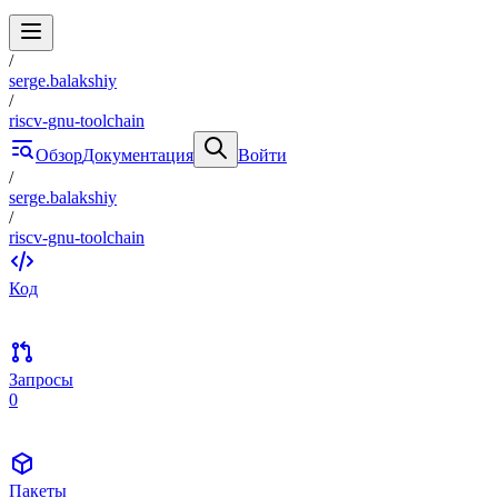
/
serge.balakshiy
/
riscv-gnu-toolchain
Обзор
Документация
Войти
/
serge.balakshiy
/
riscv-gnu-toolchain
Код
Запросы
0
Пакеты