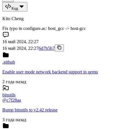
Код
Kito Cheng
Fix typo in configure.ac: host_gcc -> host-gcc
16 май 2024, 22:27
16 май 2024, 22:27
6d7b5b7
.github
Enable user mode network backend support in qemu
2 года назад
binutils
@
c7f28aa
Bump binutils to v2.42 release
3 года назад