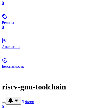
0
Релизы
0
Аналитика
Безопасность
riscv-gnu-toolchain
Форк
0