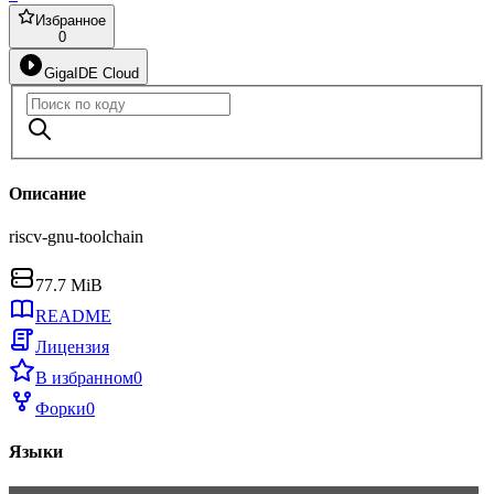
Избранное
0
GigaIDE Cloud
Описание
riscv-gnu-toolchain
77.7 MiB
README
Лицензия
В избранном
0
Форки
0
Языки