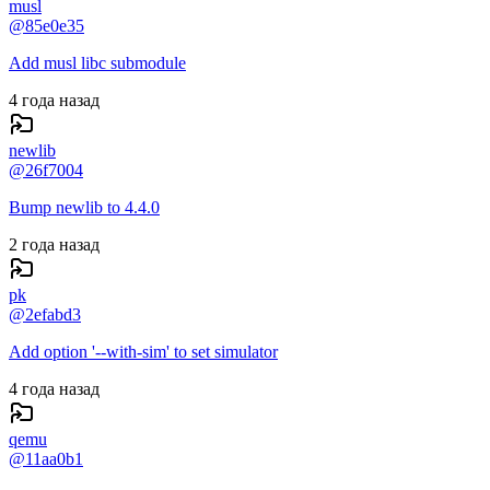
musl
@
85e0e35
Add musl libc submodule
4 года назад
newlib
@
26f7004
Bump newlib to 4.4.0
2 года назад
pk
@
2efabd3
Add option '--with-sim' to set simulator
4 года назад
qemu
@
11aa0b1