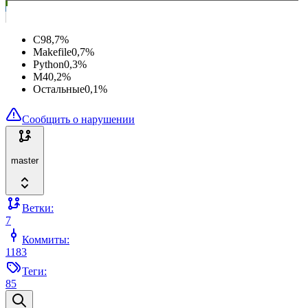
C
98,7
%
Makefile
0,7
%
Python
0,3
%
M4
0,2
%
Остальные
0,1
%
Сообщить о нарушении
master
Ветки:
7
Коммиты:
1183
Теги:
85