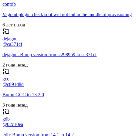
contrib
Vagrant plugin check so it will not fail in the middle of provisioning
6 лет назад
dejagnu
@
ca371cf
dejagnu: Bump version from c298959 to ca371cf
2 года назад
gcc
@
c891d8d
Bump GCC to 13.2.0
3 года назад
gdb
@
02c10ea
gdb: Bump version from 14.1 to 14.2