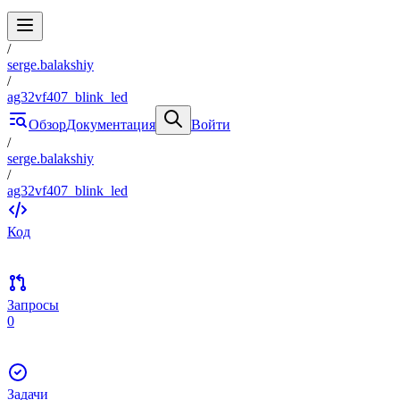
/
serge.balakshiy
/
ag32vf407_blink_led
Обзор
Документация
Войти
/
serge.balakshiy
/
ag32vf407_blink_led
Код
Запросы
0
Задачи