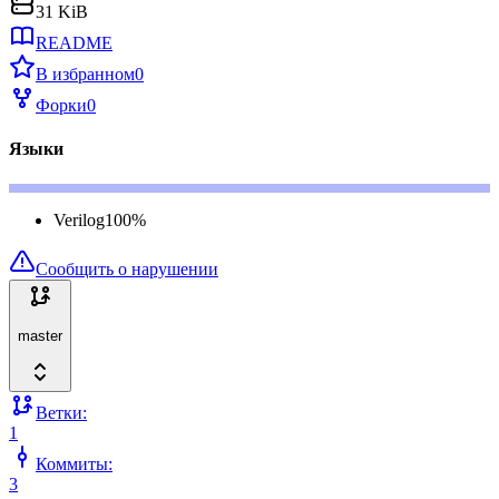
31 KiB
README
В избранном
0
Форки
0
Языки
Verilog
100
%
Сообщить о нарушении
master
Ветки:
1
Коммиты:
3