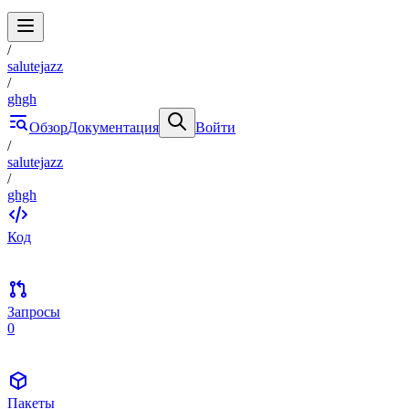
/
salutejazz
/
ghgh
Обзор
Документация
Войти
/
salutejazz
/
ghgh
Код
Запросы
0
Пакеты