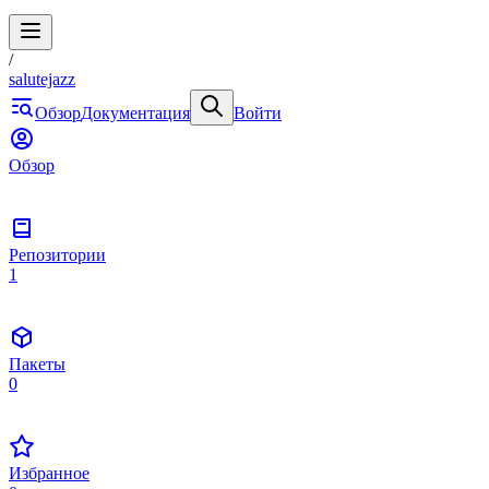
/
salutejazz
Обзор
Документация
Войти
Обзор
Репозитории
1
Пакеты
0
Избранное