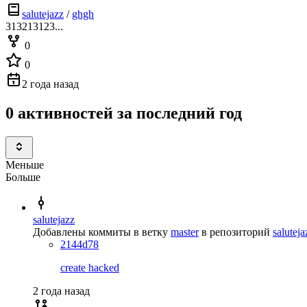
salutejazz
/
ghgh
313213123...
0
0
2 года назад
0 активностей за последний год
Меньше
Больше
salutejazz
Добавлены коммиты в ветку
master
в репозиторий
salutej
2144d78
create hacked
2 года назад