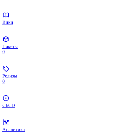
Вики
Пакеты
0
Релизы
0
CI/CD
Аналитика