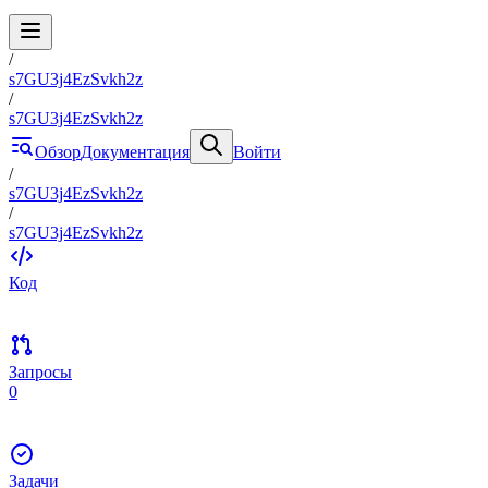
/
s7GU3j4EzSvkh2z
/
s7GU3j4EzSvkh2z
Обзор
Документация
Войти
/
s7GU3j4EzSvkh2z
/
s7GU3j4EzSvkh2z
Код
Запросы
0
Задачи