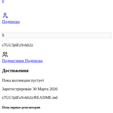
0
Подписки
S
s7GU3j4EzSvkh2z
Подписчики
Подписки
Достижения
Пока коллекция пустует
Зарегистрирован 30 Марта 2026
s7GU3j4EzSvkh2z/README.md
Популярные репозитории