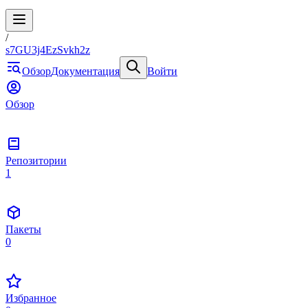
/
s7GU3j4EzSvkh2z
Обзор
Документация
Войти
Обзор
Репозитории
1
Пакеты
0
Избранное