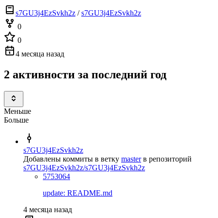
s7GU3j4EzSvkh2z
/
s7GU3j4EzSvkh2z
0
0
4 месяца назад
2 активности за последний год
Меньше
Больше
s7GU3j4EzSvkh2z
Добавлены коммиты в ветку
master
в репозиторий
s7GU3j4EzSvkh2z/s7GU3j4EzSvkh2z
5753064
update: README.md
4 месяца назад