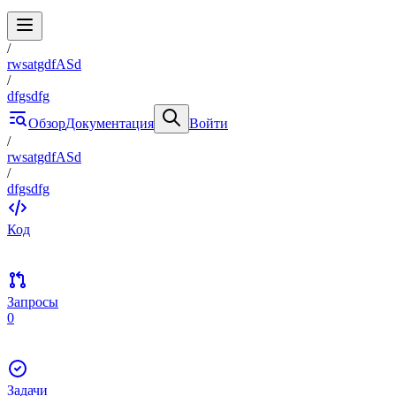
/
rwsatgdfASd
/
dfgsdfg
Обзор
Документация
Войти
/
rwsatgdfASd
/
dfgsdfg
Код
Запросы
0
Задачи