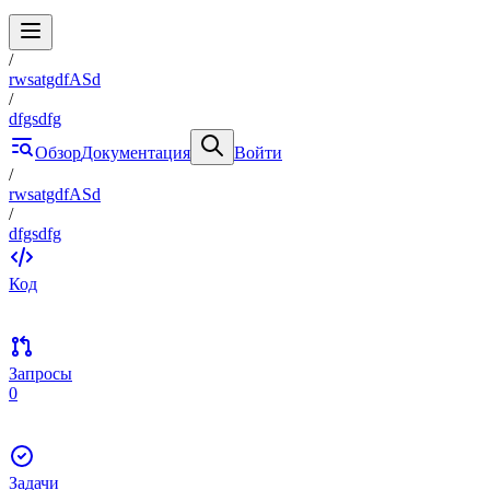
/
rwsatgdfASd
/
dfgsdfg
Обзор
Документация
Войти
/
rwsatgdfASd
/
dfgsdfg
Код
Запросы
0
Задачи