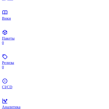
Вики
Пакеты
0
Релизы
0
CI/CD
Аналитика