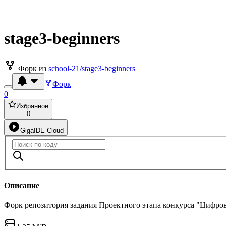
stage3-beginners
Форк из
school-21/stage3-beginners
Форк
0
Избранное
0
GigaIDE Cloud
Описание
Форк репозитория задания Проектного этапа конкурса "Цифро