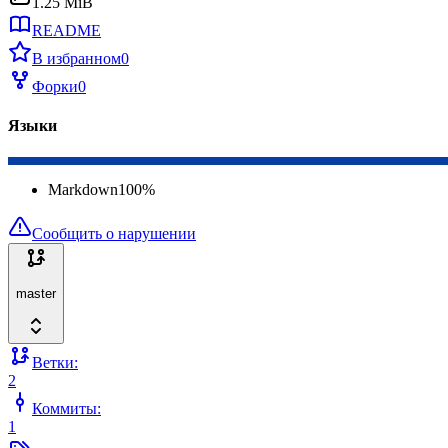
1.25 MiB
README
В избранном
0
Форки
0
Языки
Markdown
100
%
Сообщить о нарушении
master
Ветки:
2
Коммиты:
1