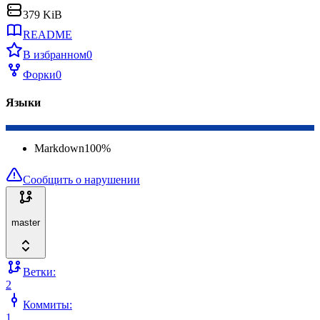
379 KiB
README
В избранном
0
Форки
0
Языки
Markdown
100
%
Сообщить о нарушении
master
Ветки:
2
Коммиты:
1