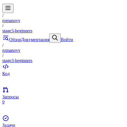
/
romanovv
/
stage3-beginners
Обзор
Документация
Войти
/
romanovv
/
stage3-beginners
Код
Запросы
0
Задачи