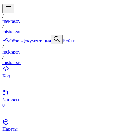
/
rnekrasov
/
mistral-src
Обзор
Документация
Войти
/
rnekrasov
/
mistral-src
Код
Запросы
0
Пакеты