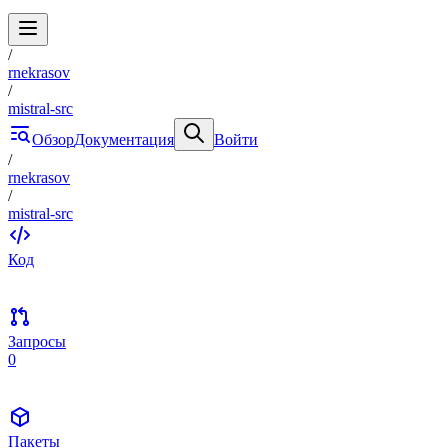
/
rnekrasov
/
mistral-src
Обзор
Документация
Войти
/
rnekrasov
/
mistral-src
Код
Запросы
0
Пакеты