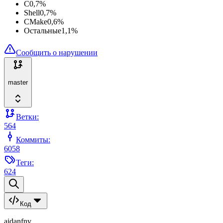
C
0,7
%
Shell
0,7
%
CMake
0,6
%
Остальные
1,1
%
Сообщить о нарушении
master
Ветки:
564
Коммиты:
6058
Теги:
624
Код
aidanfnv