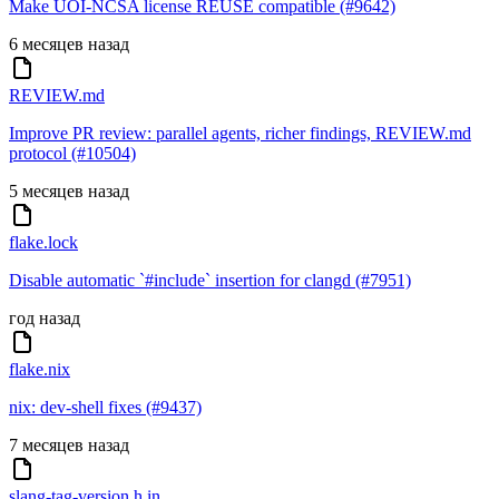
Make UOI-NCSA license REUSE compatible (#9642)
6 месяцев назад
REVIEW.md
Improve PR review: parallel agents, richer findings, REVIEW.md
protocol (#10504)
5 месяцев назад
flake.lock
Disable automatic `#include` insertion for clangd (#7951)
год назад
flake.nix
nix: dev-shell fixes (#9437)
7 месяцев назад
slang-tag-version.h.in