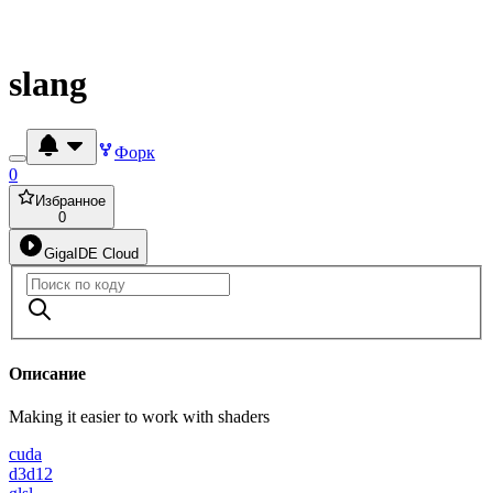
slang
Форк
0
Избранное
0
GigaIDE Cloud
Описание
Making it easier to work with shaders
cuda
d3d12