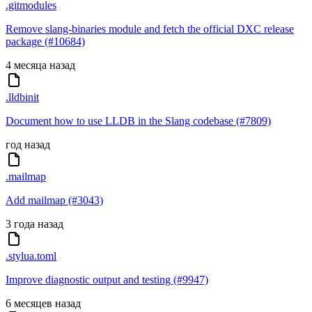
.gitmodules
Remove slang-binaries module and fetch the official DXC release
package (#10684)
4 месяца назад
.lldbinit
Document how to use LLDB in the Slang codebase (#7809)
год назад
.mailmap
Add mailmap (#3043)
3 года назад
.stylua.toml
Improve diagnostic output and testing (#9947)
6 месяцев назад