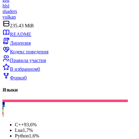
glsl
hlsl
shaders
vulkan
235.43 MiB
README
Лицензия
Кодекс поведения
Правила участия
В избранном
0
Форки
0
Языки
C++
93,6
%
Lua
1,7
%
Python
1,6
%