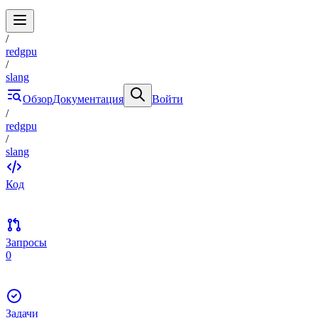
/
redgpu
/
slang
Обзор
Документация
Войти
/
redgpu
/
slang
Код
Запросы
0
Задачи