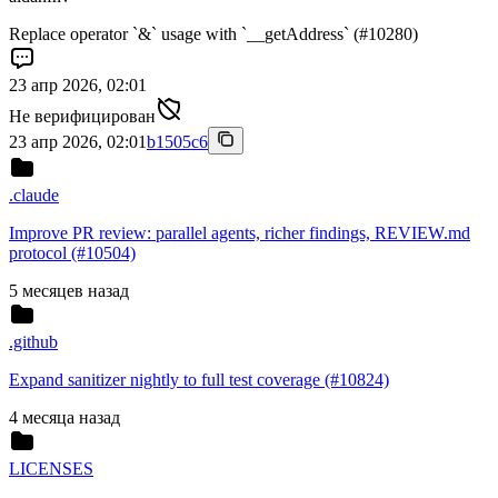
Replace operator `&` usage with `__getAddress` (#10280)
23 апр 2026, 02:01
Не верифицирован
23 апр 2026, 02:01
b1505c6
.claude
Improve PR review: parallel agents, richer findings, REVIEW.md
protocol (#10504)
5 месяцев назад
.github
Expand sanitizer nightly to full test coverage (#10824)
4 месяца назад
LICENSES