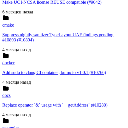
Make UOI-NCSA license REUSE compatible (#9642)
6 месяцев назад
cmake
Suppress nightly sanitizer TypeLayout UAF findings pending
#10893 (#10894)
4 месяца назад
docker
Add sudo to clang CI container, bump to v1.0.1 (#10766)
4 месяца назад
docs
Replace operator `&` usage with `__getAddress` (#10280)
4 месяца назад
examples