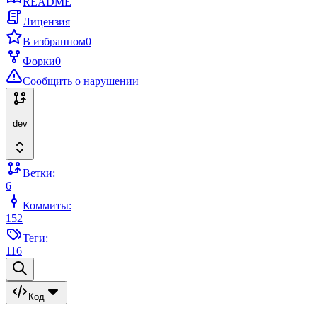
README
Лицензия
В избранном
0
Форки
0
Сообщить о нарушении
dev
Ветки:
6
Коммиты:
152
Теги:
116
Код