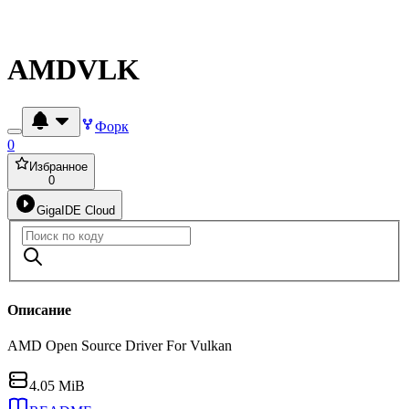
AMDVLK
Форк
0
Избранное
0
GigaIDE Cloud
Описание
AMD Open Source Driver For Vulkan
4.05 MiB