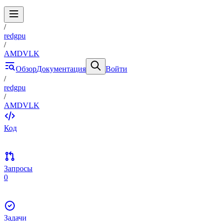
/
redgpu
/
AMDVLK
Обзор
Документация
Войти
/
redgpu
/
AMDVLK
Код
Запросы
0
Задачи