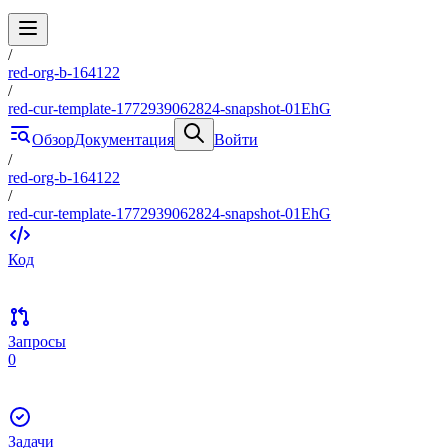
/
red-org-b-164122
/
red-cur-template-1772939062824-snapshot-01EhG
Обзор
Документация
Войти
/
red-org-b-164122
/
red-cur-template-1772939062824-snapshot-01EhG
Код
Запросы
0
Задачи