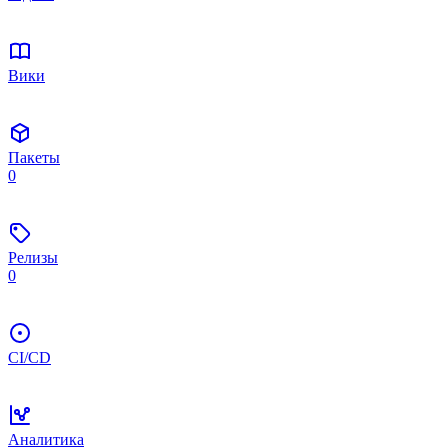
Вики
Пакеты
0
Релизы
0
CI/CD
Аналитика