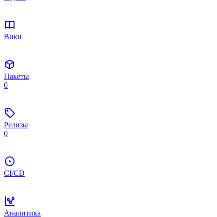
Вики
Пакеты
0
Релизы
0
CI/CD
Аналитика