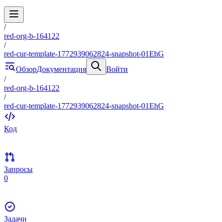
/
red-org-b-164122
/
red-cur-template-1772939062824-snapshot-01EhG
Обзор
Документация
Войти
/
red-org-b-164122
/
red-cur-template-1772939062824-snapshot-01EhG
Код
Запросы
0
Задачи