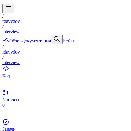
/
rdavydov
/
interview
Обзор
Документация
Войти
/
rdavydov
/
interview
Код
Запросы
0
Задачи