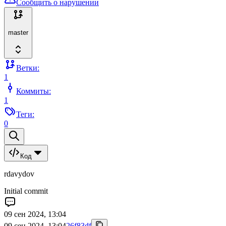
Сообщить о нарушении
master
Ветки:
1
Коммиты:
1
Теги:
0
Код
rdavydov
Initial commit
09 сен 2024, 13:04
09 сен 2024, 13:04
26f83df