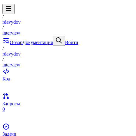
/
rdavydov
/
interview
Обзор
Документация
Войти
/
rdavydov
/
interview
Код
Запросы
0
Задачи