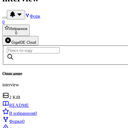
Форк
0
Избранное
0
GigaIDE Cloud
Описание
interview
2 KiB
README
В избранном
0
Форки
0