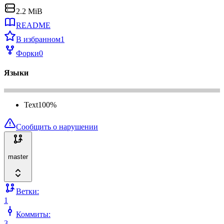
2.2 MiB
README
В избранном
1
Форки
0
Языки
Text
100
%
Сообщить о нарушении
master
Ветки:
1
Коммиты:
3