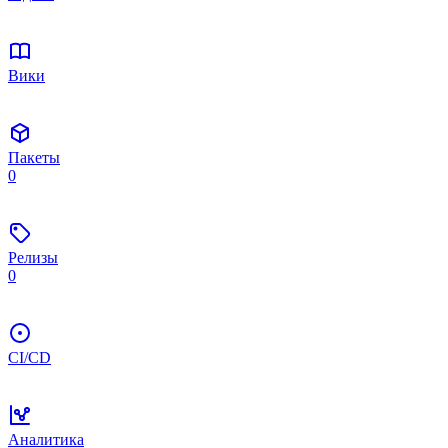
Вики
Пакеты
0
Релизы
0
CI/CD
Аналитика