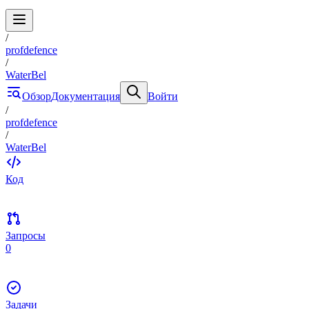
/
profdefence
/
WaterBel
Обзор
Документация
Войти
/
profdefence
/
WaterBel
Код
Запросы
0
Задачи