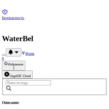
Безопасность
WaterBel
Форк
0
Избранное
1
GigaIDE Cloud
Описание