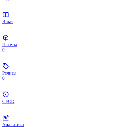
Вики
Пакеты
0
Релизы
0
CI/CD
Аналитика