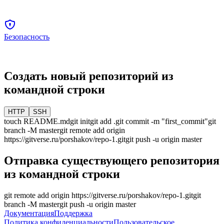
Безопасность
Создать новый репозиторий из
командной строки
HTTP
SSH
touch README.md
git init
git add .
git commit -m "first_commit"
git
branch -M
master
git remote add origin
https://gitverse.ru/porshakov/repo-1.git
git push -u origin
master
Отправка существующего репозитория
из командной строки
git remote add origin
https://gitverse.ru/porshakov/repo-1.git
git
branch -M
master
git push -u origin
master
Документация
Поддержка
Политика конфиденциальности
Пользовательское