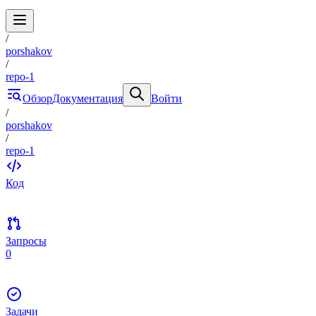
/
porshakov
/
repo-1
Обзор
Документация
Войти
/
porshakov
/
repo-1
Код
Запросы
0
Задачи