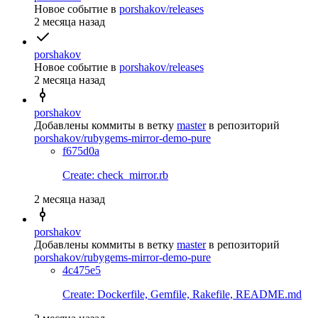
Новое событие
в
porshakov/releases
2 месяца назад
porshakov
Новое событие
в
porshakov/releases
2 месяца назад
porshakov
Добавлены коммиты в ветку
master
в репозиторий
porshakov/rubygems-mirror-demo-pure
f675d0a
Create: check_mirror.rb
2 месяца назад
porshakov
Добавлены коммиты в ветку
master
в репозиторий
porshakov/rubygems-mirror-demo-pure
4c475e5
Create: Dockerfile, Gemfile, Rakefile, README.md