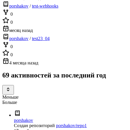
porshakov
/
test-webhooks
0
0
месяц назад
porshakov
/
test23_04
0
0
4 месяца назад
69 активностей за последний год
Меньше
Больше
porshakov
Создан репозиторий
porshakov/repo1