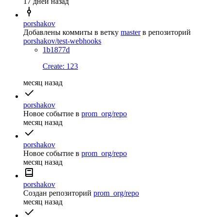
17 дней назад
porshakov
Добавлены коммиты в ветку
master
в репозиторий
porshakov/test-webhooks
1b1877d
Create: 123
месяц назад
porshakov
Новое событие
в
prom_org/repo
месяц назад
porshakov
Новое событие
в
prom_org/repo
месяц назад
porshakov
Создан репозиторий
prom_org/repo
месяц назад