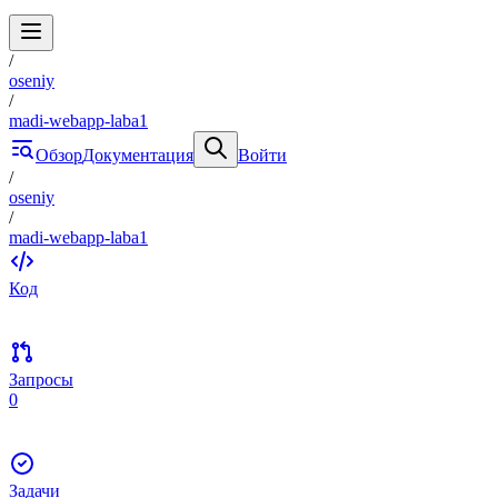
/
oseniy
/
madi-webapp-laba1
Обзор
Документация
Войти
/
oseniy
/
madi-webapp-laba1
Код
Запросы
0
Задачи