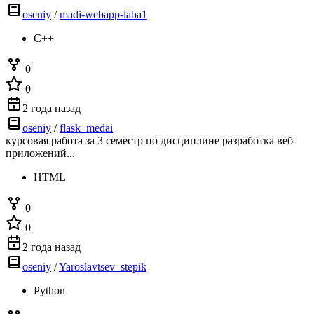
oseniy
/
madi-webapp-laba1
C++
0
0
2 года назад
oseniy
/
flask_medai
курсовая работа за 3 семестр по дисциплине разработка веб-
приложений...
HTML
0
0
2 года назад
oseniy
/
Yaroslavtsev_stepik
Python