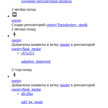
создание репозитория проекта
2 месяца назад
oseniy
Создан репозиторий
oseniy/Yaroslavtsev_stepik
2 месяца назад
oseniy
Добавлены коммиты в ветку
master
в репозиторий
oseniy/flask_medai
c67a353
adaptive_improved
2 года назад
oseniy
Добавлены коммиты в ветку
master
в репозиторий
oseniy/flask_medai
dfc2fba
add_bg_again