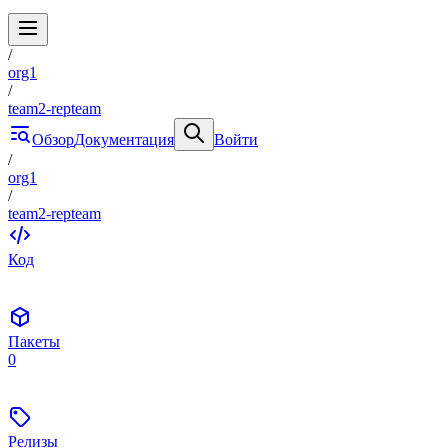
/
org1
/
team2-repteam
Обзор
Документация
Войти
/
org1
/
team2-repteam
Код
Пакеты
0
Релизы