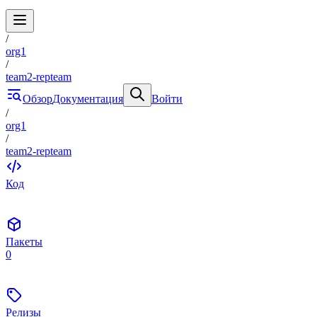
/
org1
/
team2-repteam
Обзор
Документация
Войти
/
org1
/
team2-repteam
Код
Пакеты
0
Релизы