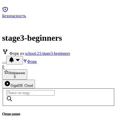
Безопасность
stage3-beginners
Форк из
school-21/stage3-beginners
Форк
0
Избранное
0
GigaIDE Cloud
Описание