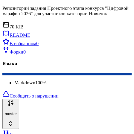
Репозиторий задания Проектного этапа конкурса "Цифровой
марафон 2026" для участников категории Новичок
70 KiB
README
В избранном
0
Форки
0
Языки
Markdown
100
%
Сообщить о нарушении
master