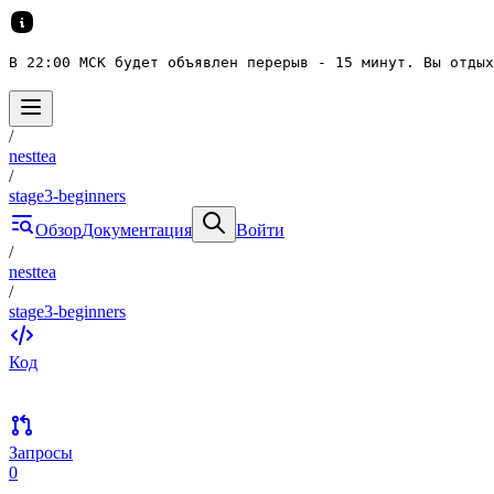
В 22:00 МСК будет объявлен перерыв - 15 минут. Вы отдых
/
nesttea
/
stage3-beginners
Обзор
Документация
Войти
/
nesttea
/
stage3-beginners
Код
Запросы
0