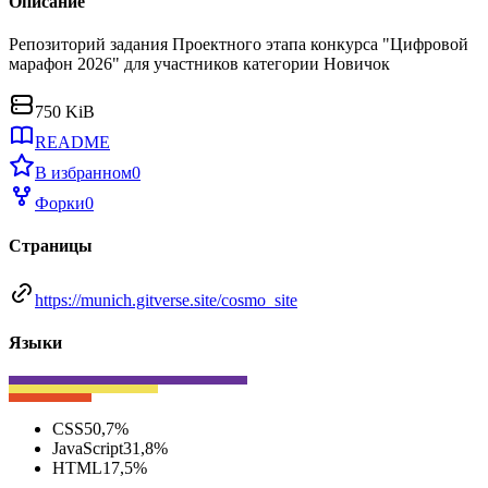
Описание
Репозиторий задания Проектного этапа конкурса "Цифровой
марафон 2026" для участников категории Новичок
750 KiB
README
В избранном
0
Форки
0
Страницы
https://munich.gitverse.site/cosmo_site
Языки
CSS
50,7
%
JavaScript
31,8
%
HTML
17,5
%