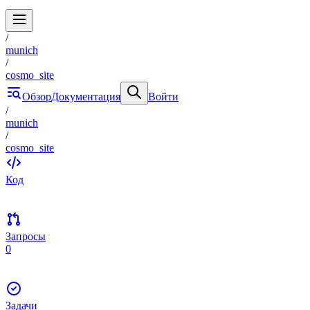
/
munich
/
cosmo_site
Обзор
Документация
Войти
/
munich
/
cosmo_site
Код
Запросы
0
Задачи