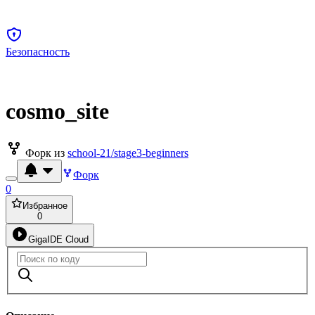
Безопасность
cosmo_site
Форк из
school-21/stage3-beginners
Форк
0
Избранное
0
GigaIDE Cloud