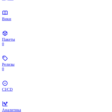
Вики
Пакеты
0
Релизы
0
CI/CD
Аналитика