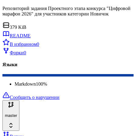
Репозиторий задания Проектного этапа конкурса "Цифровой
марафон 2026" для участников категории Новичок
379 KiB
README
В избранном
0
Форки
0
Языки
Markdown
100
%
Сообщить о нарушении
master