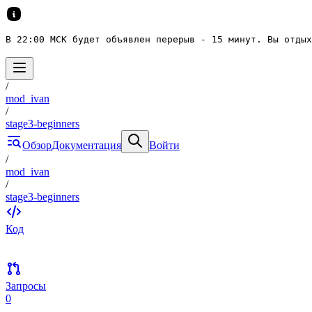
В 22:00 МСК будет объявлен перерыв - 15 минут. Вы отдых
/
mod_ivan
/
stage3-beginners
Обзор
Документация
Войти
/
mod_ivan
/
stage3-beginners
Код
Запросы
0