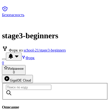
Безопасность
stage3-beginners
Форк из
school-21/stage3-beginners
Форк
0
Избранное
0
GigaIDE Cloud
Описание