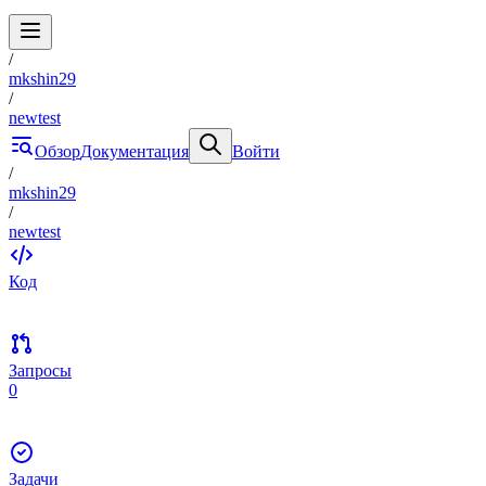
/
mkshin29
/
newtest
Обзор
Документация
Войти
/
mkshin29
/
newtest
Код
Запросы
0
Задачи