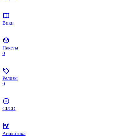
Вики
Пакеты
0
Релизы
0
CI/CD
Аналитика