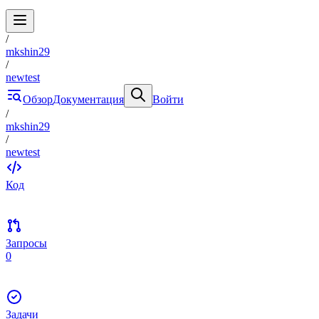
/
mkshin29
/
newtest
Обзор
Документация
Войти
/
mkshin29
/
newtest
Код
Запросы
0
Задачи