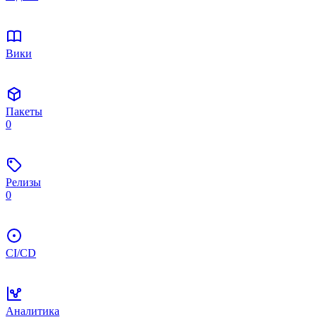
Вики
Пакеты
0
Релизы
0
CI/CD
Аналитика