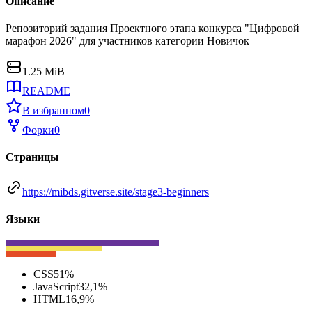
Описание
Репозиторий задания Проектного этапа конкурса "Цифровой
марафон 2026" для участников категории Новичок
1.25 MiB
README
В избранном
0
Форки
0
Страницы
https://mibds.gitverse.site/stage3-beginners
Языки
CSS
51
%
JavaScript
32,1
%
HTML
16,9
%