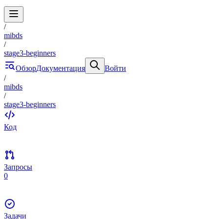
/
mibds
/
stage3-beginners
Обзор
Документация
Войти
/
mibds
/
stage3-beginners
Код
Запросы
0
Задачи