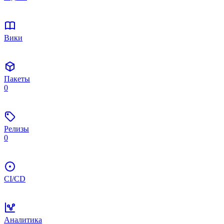
Вики
Пакеты
0
Релизы
0
CI/CD
Аналитика