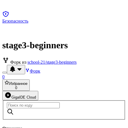
Безопасность
stage3-beginners
Форк из
school-21/stage3-beginners
Форк
0
Избранное
0
GigaIDE Cloud