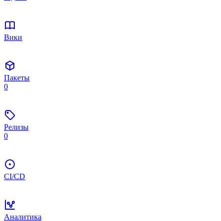
Вики
Пакеты
0
Релизы
0
CI/CD
Аналитика