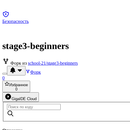
Безопасность
stage3-beginners
Форк из
school-21/stage3-beginners
Форк
0
Избранное
0
GigaIDE Cloud