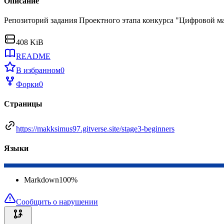
Описание
Репозиторий задания Проектного этапа конкурса "Цифровой м
408 KiB
README
В избранном
0
Форки
0
Страницы
https://makksimus97.gitverse.site/stage3-beginners
Языки
Markdown
100
%
Сообщить о нарушении