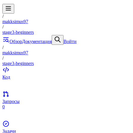
/
makksimus97
/
stage3-beginners
Обзор
Документация
Войти
/
makksimus97
/
stage3-beginners
Код
Запросы
0
Задачи