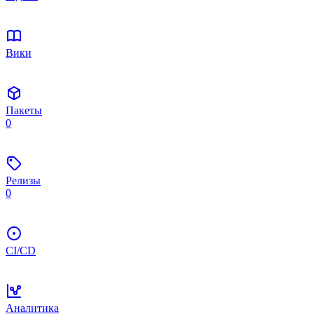
Вики
Пакеты
0
Релизы
0
CI/CD
Аналитика