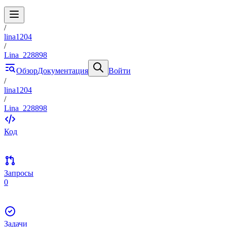
/
lina1204
/
Lina_228898
Обзор
Документация
Войти
/
lina1204
/
Lina_228898
Код
Запросы
0
Задачи