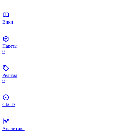
Вики
Пакеты
0
Релизы
0
CI/CD
Аналитика