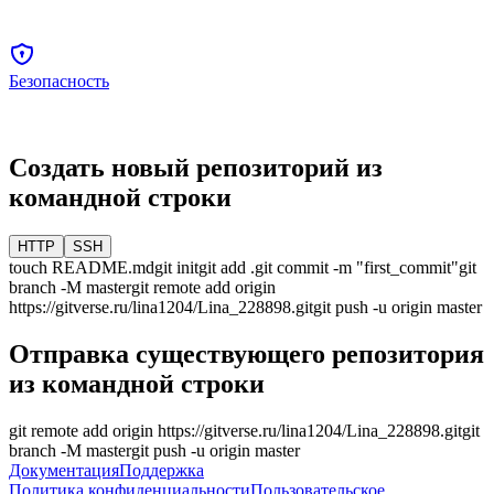
Безопасность
Создать новый репозиторий из
командной строки
HTTP
SSH
touch README.md
git init
git add .
git commit -m "first_commit"
git
branch -M
master
git remote add origin
https://gitverse.ru/lina1204/Lina_228898.git
git push -u origin
master
Отправка существующего репозитория
из командной строки
git remote add origin
https://gitverse.ru/lina1204/Lina_228898.git
git
branch -M
master
git push -u origin
master
Документация
Поддержка
Политика конфиденциальности
Пользовательское