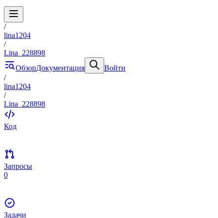
/
lina1204
/
Lina_228898
Обзор
Документация
Войти
/
lina1204
/
Lina_228898
Код
Запросы
0
Задачи