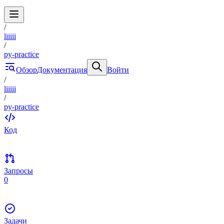
/
liiiii
/
py-practice
Обзор
Документация
Войти
/
liiiii
/
py-practice
Код
Запросы
0
Задачи