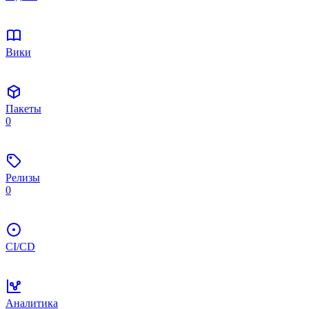
Вики
Пакеты
0
Релизы
0
CI/CD
Аналитика