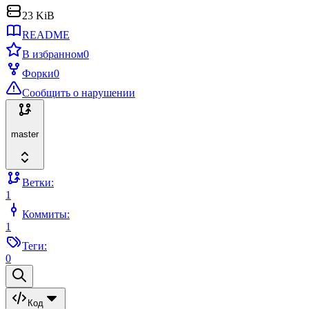
23 KiB
README
В избранном
0
Форки
0
Сообщить о нарушении
master
Ветки:
1
Коммиты:
1
Теги:
0
Код