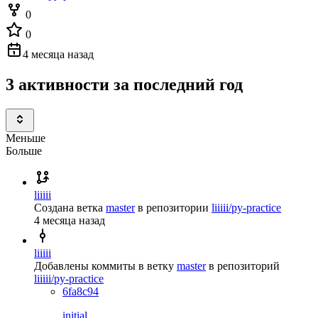
0
0
4 месяца назад
3 активности за последний год
Меньше
Больше
liiiii
Создана ветка
master
в репозитории
liiiii/py-practice
4 месяца назад
liiiii
Добавлены коммиты в ветку
master
в репозиторий
liiiii/py-practice
6fa8c94
initial