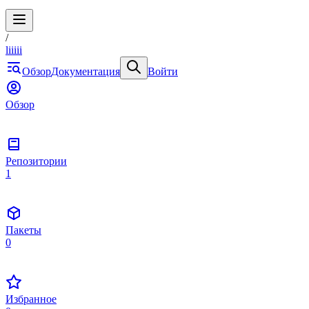
/
liiiii
Обзор
Документация
Войти
Обзор
Репозитории
1
Пакеты
0
Избранное